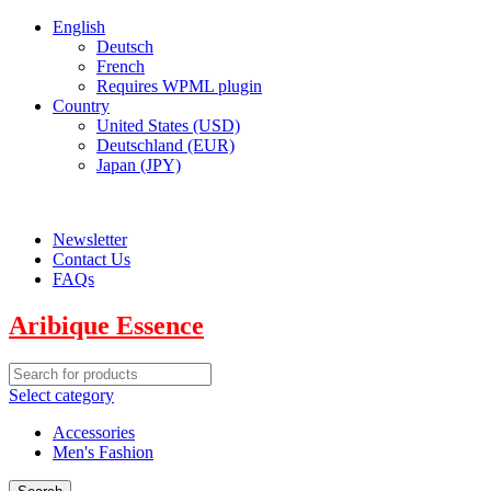
English
Deutsch
French
Requires WPML plugin
Country
United States (USD)
Deutschland (EUR)
Japan (JPY)
ADD ANYTHING HERE OR JUST REMOVE IT…
Newsletter
Contact Us
FAQs
Aribique Essence
Select category
Accessories
Men's Fashion