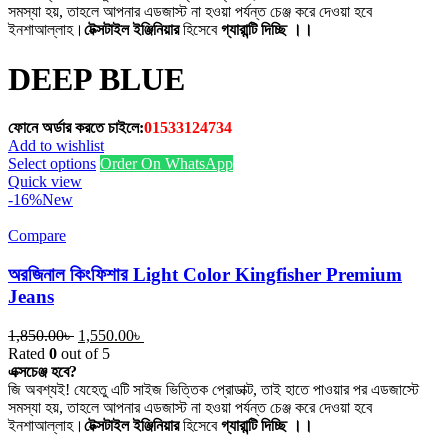
সমস্যা হয়, তাহলে আপনার এডজাস্ট না হওয়া পর্যন্ত চেঞ্জ করে দেওয়া হবে
ইনশাআল্লাহ।
টেক্সটাইল ইঞ্জিনিয়ার
হিসেবে
গ্যারান্টি দিচ্ছি ।।
DEEP BLUE
ফোনে অর্ডার করতে চাইলে:
01533124734
Add to wishlist
This
Select options
Order On WhatsApp
product
Quick view
has
-16%
New
multiple
variants.
Compare
The
options
অরজিনাল কিংফিশার Light Color Kingfisher Premium
may
Jeans
be
chosen
Original
Current
1,850.00
৳
1,550.00
৳
on
price
price
Rated
0
out of 5
the
was:
is:
এক্সচেঞ্জ হবে?
product
1,850.00৳ .
1,550.00৳ .
জি অবশ্যই! যেহেতু এটি সাইজ ভিত্তিক প্রোডাক্ট, তাই হাতে পাওয়ার পর এডজাস্টে
page
সমস্যা হয়, তাহলে আপনার এডজাস্ট না হওয়া পর্যন্ত চেঞ্জ করে দেওয়া হবে
ইনশাআল্লাহ।
টেক্সটাইল ইঞ্জিনিয়ার
হিসেবে
গ্যারান্টি দিচ্ছি ।।