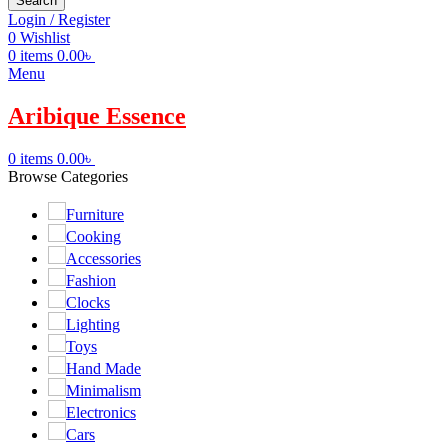
Search
Login / Register
0
Wishlist
0
items
0.00
৳
Menu
Aribique Essence
0
items
0.00
৳
Browse Categories
Furniture
Cooking
Accessories
Fashion
Clocks
Lighting
Toys
Hand Made
Minimalism
Electronics
Cars