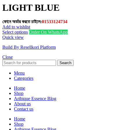
LIGHT BLUE
ফোনে অর্ডার করতে চাইলে:
01533124734
Add to wishlist
This
Select options
Order On WhatsApp
product
Quick view
has
Build By Resellkori Platform
multiple
variants.
Close
The
options
Search
may
Menu
be
Categories
chosen
on
Home
the
Shop
product
Aribique Essence Blog
page
About us
Contact us
Home
Shop
Aribique Essence Blog