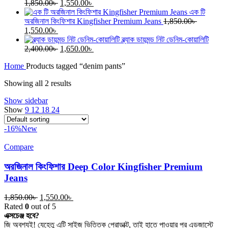
Original
Current
1,850.00
৳
1,550.00
৳
price
price
এক টি
was:
is:
অরজিনাল কিংফিশার Kingfisher Premium Jeans
1,850.00
৳
Original
Current
1,850.00৳ .
1,550.00৳ .
1,550.00
৳
price
price
ব্ল্যাক ডায়মন্ড নিট ডেনিম-কোয়ালিটি
was:
is:
Original
Current
2,400.00
৳
1,650.00
৳
1,850.00৳ .
1,550.00৳ .
price
price
Home
Products tagged “denim pants”
was:
is:
2,400.00৳ .
1,650.00৳ .
Showing all 2 results
Show sidebar
Show
9
12
18
24
-16%
New
Compare
অরজিনাল কিংফিশার Deep Color Kingfisher Premium
Jeans
Original
Current
1,850.00
৳
1,550.00
৳
price
price
Rated
0
out of 5
was:
is:
এক্সচেঞ্জ হবে?
1,850.00৳ .
1,550.00৳ .
জি অবশ্যই! যেহেতু এটি সাইজ ভিত্তিক প্রোডাক্ট, তাই হাতে পাওয়ার পর এডজাস্টে