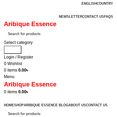
ENGLISH
COUNTRY
ADD ANYTHING HERE OR JUST REMOVE IT…
NEWSLETTER
CONTACT US
FAQS
Aribique Essence
Select category
Search
Login / Register
0
Wishlist
0
items
0.00
৳
Menu
Aribique Essence
0
items
0.00
৳
Browse Categories
HOME
SHOP
ARIBIQUE ESSENCE BLOG
ABOUT US
CONTACT US