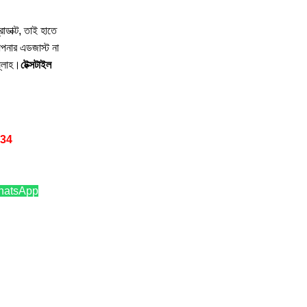
ডাক্ট, তাই হাতে
আপনার এডজাস্ট না
ল্লাহ।
টেক্সটাইল
34
hatsApp