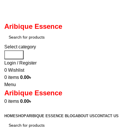
ADD ANYTHING HERE OR JUST REMOVE IT…
Aribique Essence
Select category
Search
Login / Register
0
Wishlist
0
items
0.00
৳
Menu
Aribique Essence
0
items
0.00
৳
Browse Categories
HOME
SHOP
ARIBIQUE ESSENCE BLOG
ABOUT US
CONTACT US