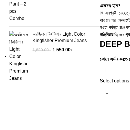
এক্সচেঞ্জ হবে?
জি অবশ্যই! যেহেতু 
পাওয়ার পর এডজাস্ট
হওয়া পর্যন্ত চেঞ্জ
অরজিনাল কিংফিশার Light Color
ইঞ্জিনিয়ার
হিসেবে
গ্য
Kingfisher Premium Jeans
DEEP 
1,550.00
৳
1,850.00
৳
ফোনে অর্ডার করতে 
Select options
Build By Resellkori Platform