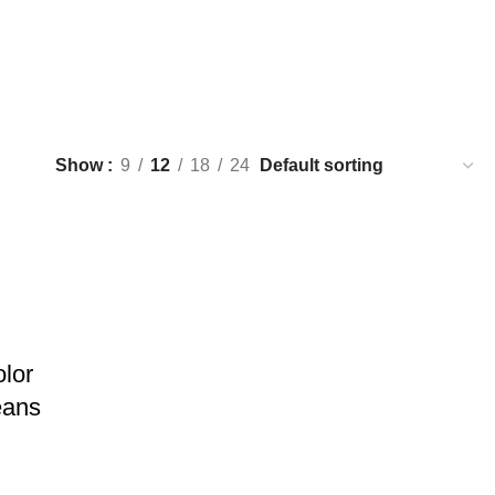
Show
9
12
18
24
olor
eans