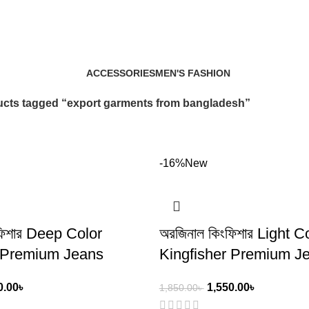
export garments from bangladesh
ACCESSORIES
MEN'S FASHION
3 Products
5 Products
cts tagged “export garments from bangladesh”
-16%
New
ফিশার Deep Color
অরজিনাল কিংফিশার Light C
r Premium Jeans
Kingfisher Premium J
0.00
৳
1,550.00
৳
1,850.00
৳