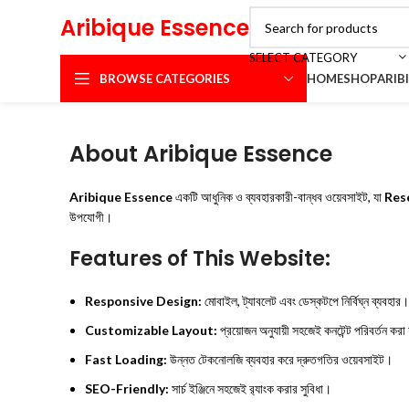
Aribique Essence
SELECT CATEGORY
BROWSE CATEGORIES
HOME
SHOP
ARIB
About Aribique Essence
Aribique Essence
একটি আধুনিক ও ব্যবহারকারী-বান্ধব ওয়েবসাইট, যা
Res
উপযোগী।
Features of This Website:
Responsive Design:
মোবাইল, ট্যাবলেট এবং ডেস্কটপে নির্বিঘ্ন ব্যবহার।
Customizable Layout:
প্রয়োজন অনুযায়ী সহজেই কনটেন্ট পরিবর্তন করা
Fast Loading:
উন্নত টেকনোলজি ব্যবহার করে দ্রুতগতির ওয়েবসাইট।
SEO-Friendly:
সার্চ ইঞ্জিনে সহজেই র‍্যাংক করার সুবিধা।