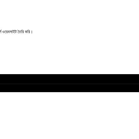
্শ ওয়েবসাইট তৈরি করি।